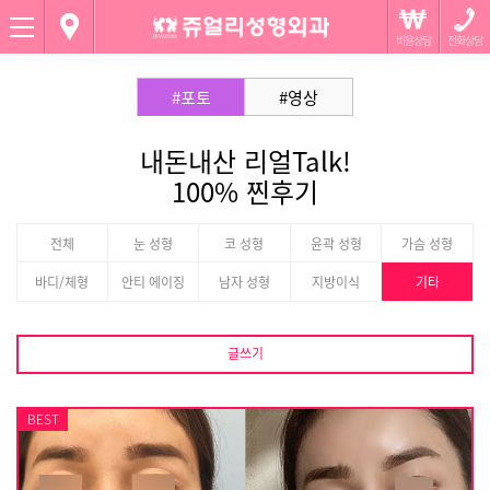
Menu
#포토
#영상
내돈내산 리얼Talk!
100% 찐후기
전체
눈 성형
코 성형
윤곽 성형
가슴 성형
바디/체형
안티 에이징
남자 성형
지방이식
기타
글쓰기
BEST