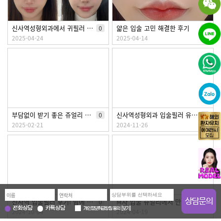
신사역성형외과에서 귀필러 받았습니당
얇은 입술 고민 해결한 후기
0
0
2025-04-24
2025-04-14
부담없이 받기 좋은 쥬얼리 얼굴지방흡입!
신사역성형외과 입술필러 유지력 ㄷㄷ하네요..
0
0
2025-02-21
2024-11-26
신사역 입술필러 후기! 맘에 들어요 ㅎㅎ
M자 입술 쥬얼리에서 만들었어요!
0
0
전화상담
카톡상담
보기
2024-10-04
2024-04-19