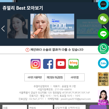
쥬얼리 Best 모아보기
더보기
개인마다 수술의 결과가 다를 수 있습니다
사이트 이용약관
개인정보 취급방침
사이트맵
쥬얼리성형외과
대표자 : 윤용일 외 3명
사업자등록번호 : 211-09-48816
서울특별시 강남구 도산대로 120 청호빌딩 4F,5F,6F,7F,8F,9F,10F,14F
진료시간 : 평일 10시 ~ 19시, 토요일 10시 ~ 16시
진료상담 :
02.541.2711
마케팅제휴 : jewelryps2010@gmail.com
Copyright 2018. Jewelry Plastic Surgery. All rights reserved.