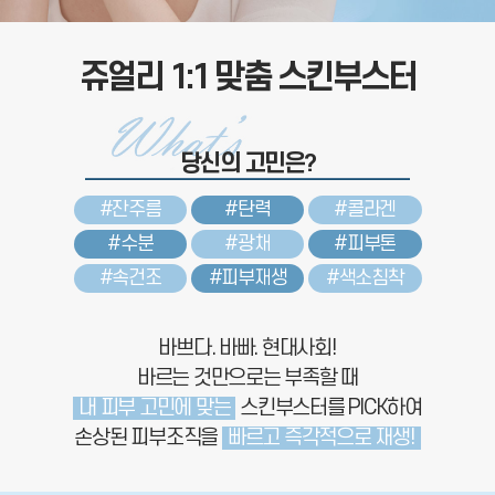
쥬얼리 1:1 맞춤 스킨부스터
당신의 고민은?
#잔주름
#탄력
#콜라겐
#수분
#광채
#피부톤
#속건조
#피부재생
#색소침착
바쁘다. 바빠. 현대사회!
바르는 것만으로는 부족할 때
내 피부 고민에 맞는
스킨부스터를 PICK하여
손상된 피부조직을
빠르고 즉각적으로 재생!