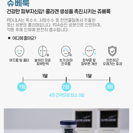
쥬베룩
건강한 피부자신감! 콜라겐 생성을 촉진시키는 쥬베룩
P(DL)LA는 옥수수, 사탕수수 등 천연물질에서 추출한
젖산 성분의 폴리머입니다. FDA승인 성분으로 안전하며,
작용 후에 인체에 완전히 흡수됩니다.
어디에 좋아요?
여드름 및 흉터
늘어진 모공
눈가,이마
피부결 및
안전하고
피부탄력
잔주름
피부톤 개선
오래가는 효과
1달
1달
1회
2회
3회
4주 간격으로 최소 3회