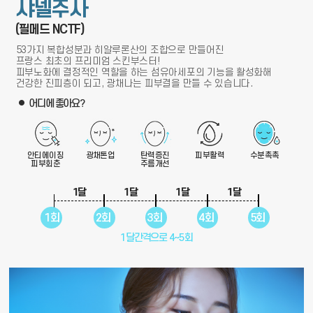
샤넬주사
(필메드 NCTF)
53가지 복합성분과 히알루론산의 조합으로 만들어진
프랑스 최초의 프리미엄 스킨부스터!
피부노화에 결정적인 역할을 하는 섬유아세포의 기능을 활성화해
건강한 진피층이 되고, 광채나는 피부결을 만들 수 있습니다.
어디에 좋아요?
안티에이징
광채톤업
탄력증진
피부활력
수분촉촉
피부회춘
주름개선
1달
1달
1달
1달
1회
2회
3회
4회
5회
1달간격으로 4~5회