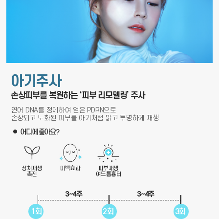
아기주사
손상피부를 복원하는 ‘피부 리모델링’ 주사
연어 DNA를 정제하여 얻은 PDRN으로
손상되고 노화된 피부를 아기처럼 맑고 투명하게 재생
어디에 좋아요?
상처재생
미백효과
피부재생
촉진
여드름흉터
3~4주
3~4주
1회
2회
3회