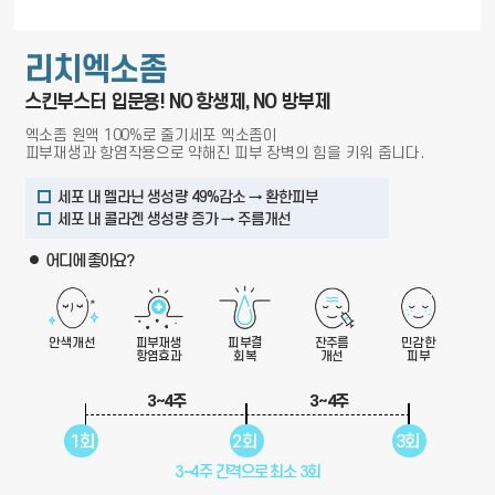
리치엑소좀
스킨부스터 입문용! NO 항생제, NO 방부제
엑소좀 원액 100%로 줄기세포 엑소좀이
피부재생과 항염작용으로 약해진 피부 장벽의 힘을 키워 줍니다.
세포 내 멜라닌 생성량 49%감소 → 환한피부
세포 내 콜라겐 생성량 증가 → 주름개선
어디에 좋아요?
안색개선
피부재생
피부결
잔주름
민감한
항염효과
회복
개선
피부
3~4주
3~4주
1회
2회
3회
3~4주 간격으로 최소 3회