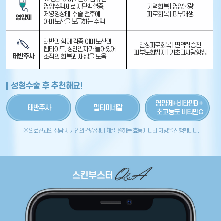
영양수액제로 저단백혈증,
기력회복 | 영양불량
저영양상태, 수술 전후에
피로회복 | 피부재생
영양제
아미노산을 보급하는 수액
태반과 함께 각종 아미노산과
만성피로회복 | 면역력증진
펩타이드, 성인인자가 들어있어
피부노화방지 | 기초대사량향상
태반주사
조직의 회복과 재생을 도움
성형수술 후 추천해요!
영양제+비타민B＋
태반주사
멀티미네랄
초고농도 비타민C
※ 의료진과의 상담 시 개인의 건강상태, 체질, 원하는 효능에 따라 처방을 진행합니다.