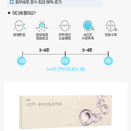
피부세포 증식 최대 80% 증가
어디에 좋아요?
광채톤업
피부재생
탄력증진
속건조
모공수축
항염효과
노화예방
수분촉촉
3~4주
3~4주
1회
2회
3회
3~4주 간격으로 최소 3회