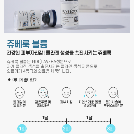
쥬베룩 볼륨
건강한 피부자신감! 콜라겐 생성을 촉진시키는 쥬베룩
쥬베룩 볼륨은 P(DL)LA와 HA성분으로
자가 콜라겐 생성을 촉진시키는 콜라겐 생성 제품으로
의료기기 4등급의 의료용 제품입니다.
어디에 좋아요?
볼패임이
깊은주름 및
피부처짐
자연스러운 볼륨
필러시술이
있으신분
흉터개선
얼굴윤곽
부담스러운 분
1달
1달
1회
2회
3회