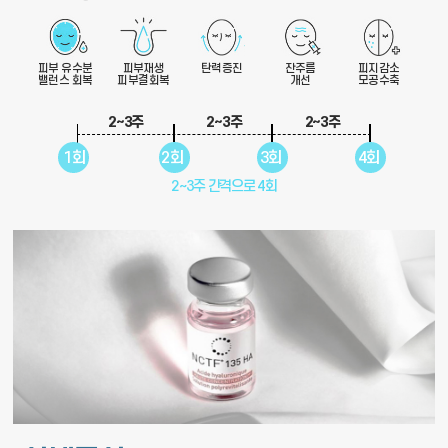
피부 유수분
피부재생
탄력증진
잔주름
피지감소
밸런스 회복
피부결회복
개선
모공수축
2~3주
2~3주
2~3주
1회
2회
3회
4회
2~3주 간격으로 4회