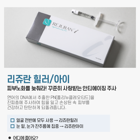
리쥬란 힐러/아이
피부노화를 늦춰라! 꾸준히 사랑받는 안티에이징 주사
연어의 DNA에서 추출한 PN(폴리뉴클레오티드)을
진피층에 주사하여 힘을 잃고 손상된 속 피부를
건강하고 탄탄하게 되돌려줍니다.
얼굴 전반에 모두 사용 → 리쥬란힐러
눈 밑, 눈가 잔주름에 집중 → 리쥬란아이
어디에 좋아요?