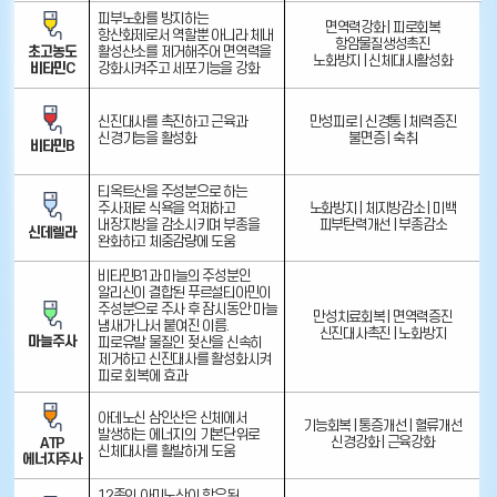
피부노화를 방지하는
면역력강화 | 피로회복
항산화제로서 역할뿐 아니라 체내
항암물질생성촉진
활성산소를 제거해주어 면역력을
초고농도
노화방지 | 신체대사활성화
강화시켜주고 세포기능을 강화
비타민C
신진대사를 촉진하고 근육과
만성피로 | 신경통 | 체력증진
신경기능을 활성화
불면증 | 숙취
비타민B
티옥트산을 주성분으로 하는
주사제로 식욕을 억제하고
노화방지 | 체지방감소 | 미백
내장지방을 감소시키며 부종을
피부탄력개선 | 부종감소
신데렐라
완화하고 체중감량에 도움
비타민B1과 마늘의 주성분인
알리신이 결합된 푸르설티아민이
주성분으로 주사 후 잠시동안 마늘
만성치료회복 | 면역력증진
냄새가 나서 붙여진 이름.
신진대사촉진 | 노화방지
마늘주사
피로유발 물질인 젖산을 신속히
제거하고 신진대사를 활성화시켜
피로 회복에 효과
아데노신 삼인산은 신체에서
기능회복 | 통증개선 | 혈류개선
발생하는 에너지의 기본단위로
신경강화 | 근육강화
ATP
신체대사를 활발하게 도움
에너지주사
12종의 아미노산이 함유된