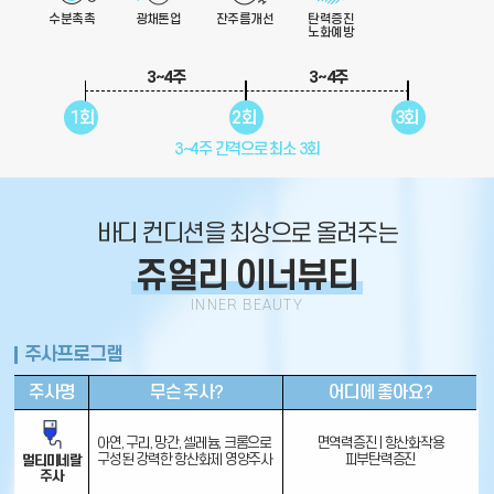
수분촉촉
광채톤업
잔주름개선
탄력증진
노화예방
3~4주
3~4주
1회
2회
3회
3~4주 간격으로 최소 3회
바디 컨디션을 최상으로 올려주는
쥬얼리 이너뷰티
주사프로그램
주사명
무슨 주사?
어디에 좋아요?
아연, 구리, 망간, 셀레늄, 크롬으로
면역력증진 | 항산화작용
구성된 강력한 항산화제 영양주사
피부탄력증진
멀티미네랄
주사