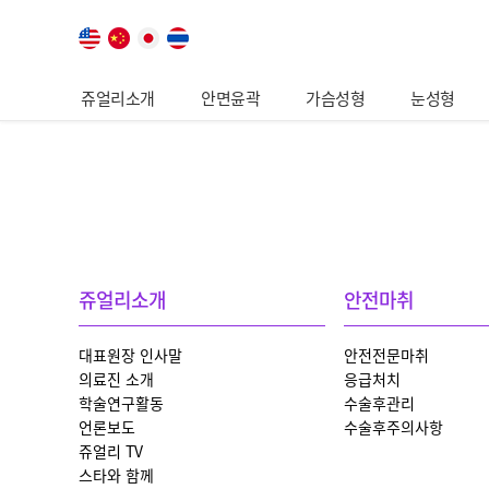
쥬얼리소개
안면윤곽
가슴성형
눈성형
쥬얼리소개
안전마취
대표원장 인사말
안전전문마취
의료진 소개
응급처치
학술연구활동
수술후관리
언론보도
수술후주의사항
쥬얼리 TV
스타와 함께