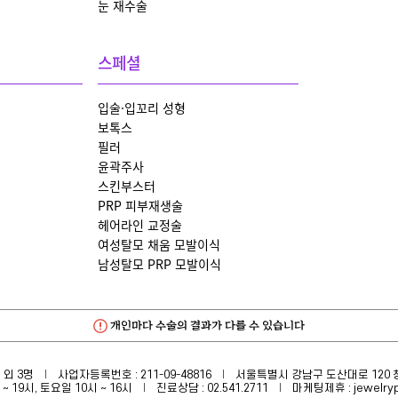
눈 재수술
스페셜
입술·입꼬리 성형
입
보톡스
필러
윤곽주사
스킨부스터
PRP 피부재생술
헤어라인 교정술
여성탈모 채움 모발이식
남성탈모 PRP 모발이식
개인마다 수술의 결과가 다를 수 있습니다
 외 3명
사업자등록번호 : 211-09-48816
서울특별시 강남구 도산대로 120 청호빌딩 
~ 19시, 토요일 10시 ~ 16시
진료상담 :
02.541.2711
마케팅제휴
: jewelr