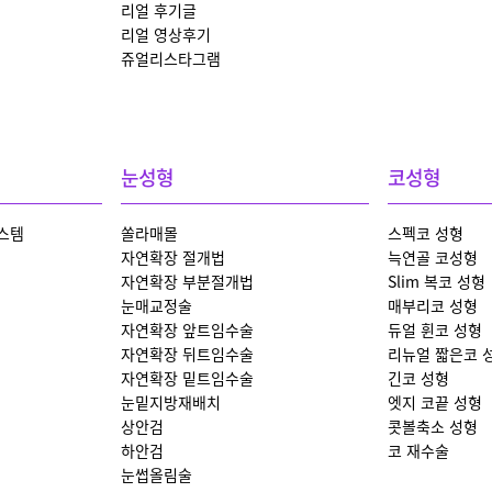
리얼 후기글
리얼 영상후기
쥬얼리스타그램
눈성형
코성형
스템
쏠라매몰
스펙코 성형
자연확장 절개법
늑연골 코성형
자연확장 부분절개법
Slim 복코 성형
눈매교정술
매부리코 성형
자연확장 앞트임수술
듀얼 휜코 성형
자연확장 뒤트임수술
리뉴얼 짧은코 
자연확장 밑트임수술
긴코 성형
눈밑지방재배치
엣지 코끝 성형
상안검
콧볼축소 성형
하안검
코 재수술
눈썹올림술