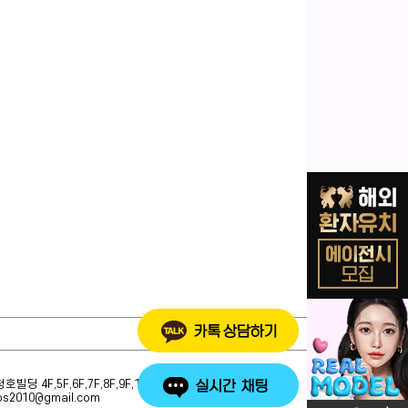
4F,5F,6F,7F,8F,9F,10F,14F
yps2010@gmail.com