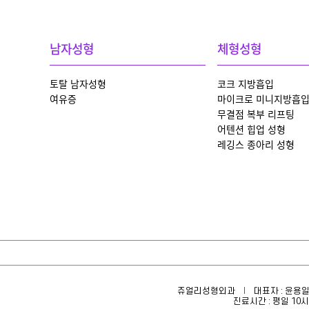
남자성형
체형성형
토탈 남자성형
코크 지방흡입
여유증
마이크로 미니지방흡
무결점 복부 리프팅
어텐션 힙업 성형
레깅스 종아리 성형
쥬얼리성형외과
대표자 : 윤용일
진료시간 : 평일 10시 