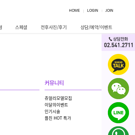
HOME
LOGIN
JOIN
형
스페셜
전후사진/후기
상담/예약/이벤트
커뮤니티
쥬얼리모델모집
이달의이벤트
인기시술
플친 HOT 특가