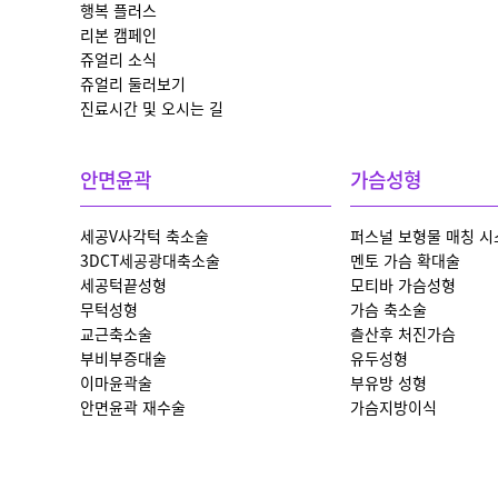
행복 플러스
리본 캠페인
쥬얼리 소식
쥬얼리 둘러보기
진료시간 및 오시는 길
안면윤곽
가슴성형
세공V사각턱 축소술
퍼스널 보형물 매칭 시
3DCT세공광대축소술
멘토 가슴 확대술
세공턱끝성형
모티바 가슴성형
무턱성형
가슴 축소술
교근축소술
츨산후 처진가슴
부비부증대술
유두성형
이마윤곽술
부유방 성형
안면윤곽 재수술
가슴지방이식