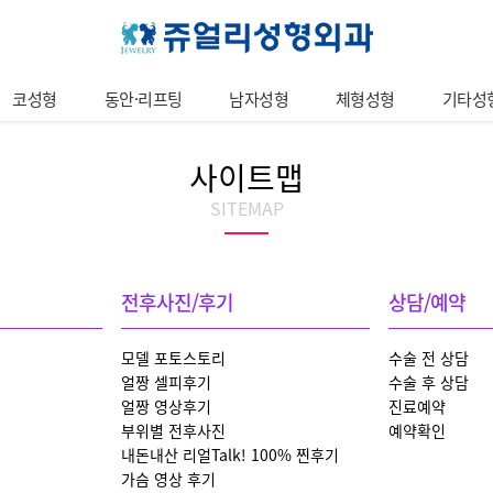
코성형
동안·리프팅
남자성형
체형성형
기타성
전후사진/후기
상담/예약
모델 포토스토리
수술 전 상담
얼짱 셀피후기
수술 후 상담
얼짱 영상후기
진료예약
부위별 전후사진
예약확인
내돈내산 리얼Talk! 100% 찐후기
가슴 영상 후기