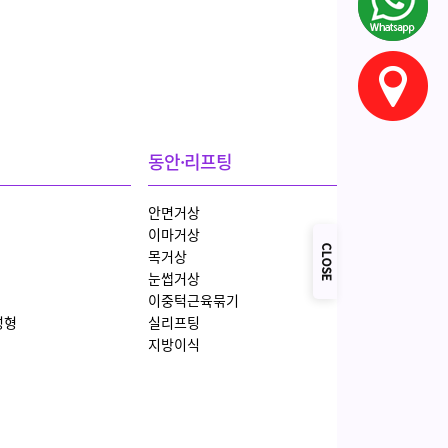
동안·리프팅
안면거상
이마거상
목거상
눈썹거상
이중턱근육묶기
성형
실리프팅
지방이식