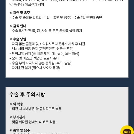
당 실장님 / 의료진과 상의
※ 흡연 및 음주
- 수술 후 출혈을 일으킬 수 있는 흡연 및 음주는 수술 1일 전부터 중단
※ 금식 안내
- 수술 8시간 전 물, 껌, 사탕 등 모든 음식물 섭취 금지
※ 수술 당일
- 자극 없는 클렌저 및 바디워시로 깨끗하게 샤워 후 내원
- 액세서리 착용 금지 (콘택트렌즈, 귀금속 포함)
- 메이크업 금지 (젤 네일 제거, 매니큐어, 모든 화장)
- 모자 및 마스크, 색안경 필요시 준비
- 수술 부위 자극하지 않는 옷차림 (후드, 남방)
- 자가운전 불가 (필요시 보호자 동행)
수술 후 주의사항
※ 약 복용
- 퇴원 시 처방받은 약 규칙적으로 복용
※ 부기관리
- 맞춤 제작된 압박복 4~6주 착용
※ 흡연 및 음주