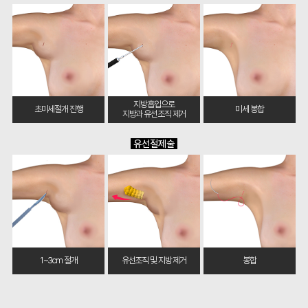
지방흡입으로
초미세절개 진행
미세 봉합
지방과 유선조직 제거
유선절제술
1~3cm 절개
유선조직 및 지방 제거
봉합