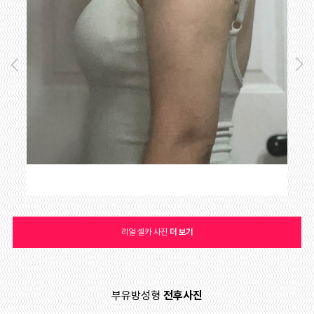
리얼 셀카 사진
더 보기
부유방성형
전후사진