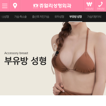
Menu
 가슴성형
가슴 축소술
출산후 처진가슴
유두성형
부유방 성형
가슴지방이식