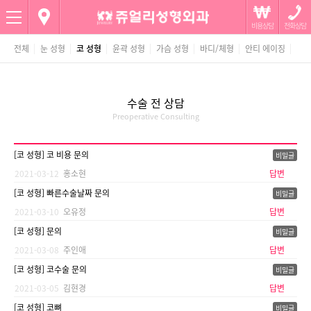
Menu
전체
눈 성형
코 성형
윤곽 성형
가슴 성형
바디/체형
안티 에이징
남자
[코 성형] 코 비용 문의
2021-03-12
홍소현
답변
[코 성형] 빠른수술날짜 문의
2021-03-10
오유정
답변
[코 성형] 문의
2021-03-08
주인애
답변
[코 성형] 코수술 문의
2021-03-05
김현경
답변
[코 성형] 코뼈