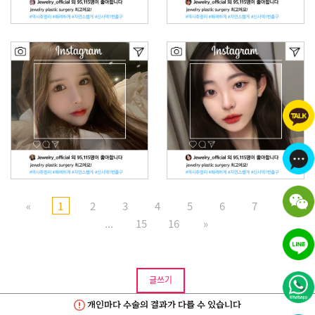
«
1
2
3
4
5
6
7
8
...
15
16
»
글쓰기
개인마다 수술의 결과가 다를 수 있습니다